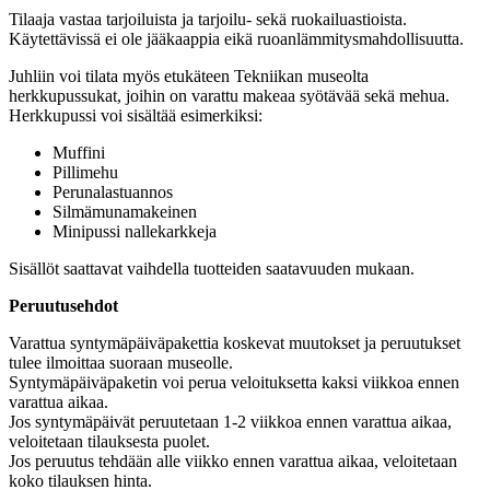
Tilaaja vastaa tarjoiluista ja tarjoilu- sekä ruokailuastioista.
Käytettävissä ei ole jääkaappia eikä ruoanlämmitysmahdollisuutta.
Juhliin voi tilata myös etukäteen Tekniikan museolta
herkkupussukat, joihin on varattu makeaa syötävää sekä mehua.
Herkkupussi voi sisältää esimerkiksi:
Muffini
Pillimehu
Perunalastuannos
Silmämunamakeinen
Minipussi nallekarkkeja
Sisällöt saattavat vaihdella tuotteiden saatavuuden mukaan.
Peruutusehdot
Varattua syntymäpäiväpakettia koskevat muutokset ja peruutukset
tulee ilmoittaa suoraan museolle.
Syntymäpäiväpaketin voi perua veloituksetta kaksi viikkoa ennen
varattua aikaa.
Jos syntymäpäivät peruutetaan 1-2 viikkoa ennen varattua aikaa,
veloitetaan tilauksesta puolet.
Jos peruutus tehdään alle viikko ennen varattua aikaa, veloitetaan
koko tilauksen hinta.