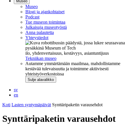
Museo
Museo
Blogi ja ajankohtaiset
Podcast
Tue museon toimintaa
Julkaisuja museotyöstä
Anna palautetta
Yhteystiedot
ilo, yhdenvertaisuus, kestävyys, asiantuntijuus
Tekniikan museo
Autamme ymmärtämään maailmaa, mahdollistamme
kestävää tulevaisuutta ja toimimme aktiivisesti
yhteistyöverkostoissa
Sulje alavalikko
sv
en
Koti
Lasten syntymäpäivät
Synttäripaketin varausehdot
Synttäripaketin varausehdot