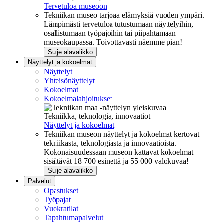
Tervetuloa museoon
Tekniikan museo tarjoaa elämyksiä vuoden ympäri.
Lämpimästi tervetuloa tutustumaan näyttelyihin,
osallistumaan työpajoihin tai piipahtamaan
museokaupassa. Toivottavasti näemme pian!
Sulje alavalikko
Näyttelyt ja kokoelmat
Näyttelyt
Yhteisönäyttelyt
Kokoelmat
Kokoelmalahjoitukset
Tekniikka, teknologia, innovaatiot
Näyttelyt ja kokoelmat
Tekniikan museon näyttelyt ja kokoelmat kertovat
tekniikasta, teknologiasta ja innovaatioista.
Kokonaisuudessaan museon kattavat kokoelmat
sisältävät 18 700 esinettä ja 55 000 valokuvaa!
Sulje alavalikko
Palvelut
Opastukset
Työpajat
Vuokratilat
Tapahtumapalvelut