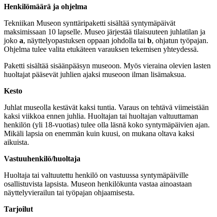
Henkilömäärä ja ohjelma
Tekniikan Museon synttäripaketti sisältää syntymäpäivät
maksimissaan 10 lapselle. Museo järjestää tilaisuuteen juhlatilan ja
joko
a
, näyttelyopastuksen oppaan johdolla tai
b
, ohjatun työpajan.
Ohjelma tulee valita etukäteen varauksen tekemisen yhteydessä.
Paketti sisältää sisäänpääsyn museoon. Myös vieraina olevien lasten
huoltajat pääsevät juhlien ajaksi museoon ilman lisämaksua.
Kesto
Juhlat museolla kestävät kaksi tuntia. Varaus on tehtävä viimeistään
kaksi viikkoa ennen juhlia. Huoltajan tai huoltajan valtuuttaman
henkilön (yli 18-vuotias) tulee olla läsnä koko syntymäpäivien ajan.
Mikäli lapsia on enemmän kuin kuusi, on mukana oltava kaksi
aikuista.
Vastuuhenkilö/huoltaja
Huoltaja tai valtuutettu henkilö on vastuussa syntymäpäiville
osallistuvista lapsista. Museon henkilökunta vastaa ainoastaan
näyttelyvierailun tai työpajan ohjaamisesta.
Tarjoilut