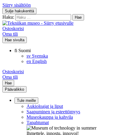
Siirry sisältöön
Sulje hakukenttä
Haku:
Ostoskorisi
Oma tili
Hae sivulta
fi
Suomi
sv
Svenska
en
English
Ostoskorisi
Oma tili
Hae
Päävalikko
Tule meille
Aukioloajat ja liput
Saapuminen ja esteettömyys
Museokauppa ja kahvila
Tapahtumat
Ihmettele, innostu, innovoi!