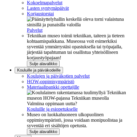
Kokoelmapalvelut
Lasten syntymäpäivät
Korjaustorstai
Palvelut
Tekniikan museo toimii tekniikan, taiteen ja tieteen
kohtaamispaikkana. Museossa voit esimerkiksi
syventää ymmärrystäsi opastuksella tai työpajalla,
järjestää tapahtuman tai osallistua yhteisölliseen
korjaustyöpajaan!
Sulje alavalikko
Kouluille ja päiväkodeille
Koulujen ja päiväkotien palvelut
HOW-oppimisympäristö
Materiaalipankki opettajille
Valmiina oppimaan uutta?
Kouluille ja esiopetukselle
Museo on luokkahuoneen ulkopuolinen
oppimisympäristö, jossa voidaan monipuolistaa ja
syventää eri sisältöjen opetusta.
Sulje alavalikko