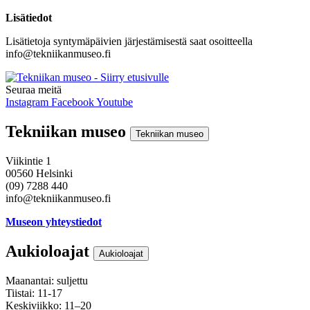
Lisätiedot
Lisätietoja syntymäpäivien järjestämisestä saat osoitteella
info@tekniikanmuseo.fi
Seuraa meitä
Instagram
Facebook
Youtube
Tekniikan museo
Tekniikan museo
Viikintie 1
00560 Helsinki
(09) 7288 440
info@tekniikanmuseo.fi
Museon yhteystiedot
Aukioloajat
Aukioloajat
Maanantai: suljettu
Tiistai: 11-17
Keskiviikko: 11–20