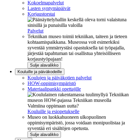
Kokoelmapalvelut
Lasten syntymäpäivät
Korjaustorstai
Palvelut
Tekniikan museo toimii tekniikan, taiteen ja tieteen
kohtaamispaikkana. Museossa voit esimerkiksi
syventää ymmärrystäsi opastuksella tai työpajalla,
järjestää tapahtuman tai osallistua yhteisölliseen
korjaustyöpajaan!
Sulje alavalikko
Kouluille ja päiväkodeille
Koulujen ja päiväkotien palvelut
HOW-oppimisympäristö
Materiaalipankki opettajille
Valmiina oppimaan uutta?
Kouluille ja esiopetukselle
Museo on luokkahuoneen ulkopuolinen
oppimisympäristö, jossa voidaan monipuolistaa ja
syventää eri sisältöjen opetusta.
Sulje alavalikko