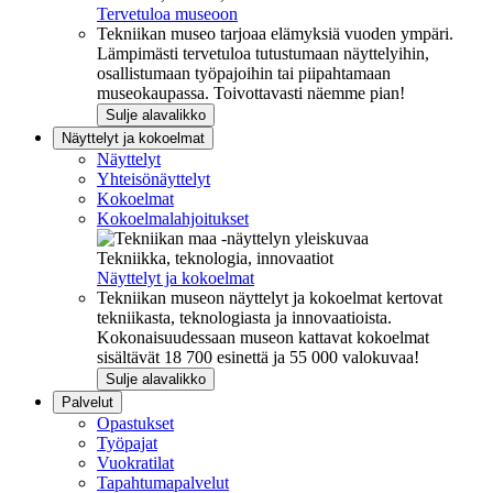
Tervetuloa museoon
Tekniikan museo tarjoaa elämyksiä vuoden ympäri.
Lämpimästi tervetuloa tutustumaan näyttelyihin,
osallistumaan työpajoihin tai piipahtamaan
museokaupassa. Toivottavasti näemme pian!
Sulje alavalikko
Näyttelyt ja kokoelmat
Näyttelyt
Yhteisönäyttelyt
Kokoelmat
Kokoelmalahjoitukset
Tekniikka, teknologia, innovaatiot
Näyttelyt ja kokoelmat
Tekniikan museon näyttelyt ja kokoelmat kertovat
tekniikasta, teknologiasta ja innovaatioista.
Kokonaisuudessaan museon kattavat kokoelmat
sisältävät 18 700 esinettä ja 55 000 valokuvaa!
Sulje alavalikko
Palvelut
Opastukset
Työpajat
Vuokratilat
Tapahtumapalvelut