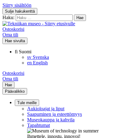
Siirry sisältöön
Sulje hakukenttä
Haku:
Ostoskorisi
Oma tili
Hae sivulta
fi
Suomi
sv
Svenska
en
English
Ostoskorisi
Oma tili
Hae
Päävalikko
Tule meille
Aukioloajat ja liput
Saapuminen ja esteettömyys
Museokauppa ja kahvila
Tapahtumat
Ihmettele, innostu, innovoi!