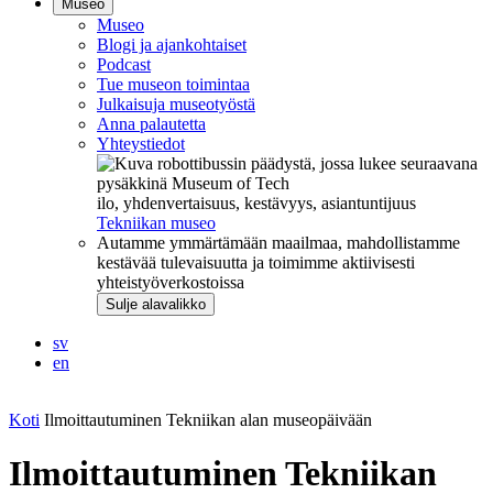
Museo
Museo
Blogi ja ajankohtaiset
Podcast
Tue museon toimintaa
Julkaisuja museotyöstä
Anna palautetta
Yhteystiedot
ilo, yhdenvertaisuus, kestävyys, asiantuntijuus
Tekniikan museo
Autamme ymmärtämään maailmaa, mahdollistamme
kestävää tulevaisuutta ja toimimme aktiivisesti
yhteistyöverkostoissa
Sulje alavalikko
sv
en
Koti
Ilmoittautuminen Tekniikan alan museopäivään
Ilmoittautuminen Tekniikan