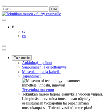
Siirry
Sulje
sisältöön
Haku:
hakukenttä
Ostoskorisi
Oma
Hae
tili
sivulta
Suomi
fi
Svenska
sv
English
en
Ostoskorisi
Oma
Hae
tili
Päävalikko
Tule meille
Aukioloajat ja liput
Saapuminen ja esteettömyys
Museokauppa ja kahvila
Tapahtumat
Ihmettele, innostu, innovoi!
Tervetuloa museoon
Tekniikan museo tarjoaa elämyksiä vuoden ympäri.
Lämpimästi tervetuloa tutustumaan näyttelyihin,
osallistumaan työpajoihin tai piipahtamaan
museokaupassa. Toivottavasti näemme pian!