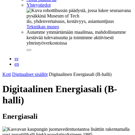
Yhteystiedot
ilo, yhdenvertaisuus, kestävyys, asiantuntijuus
Tekniikan museo
Autamme ymmärtämään maailmaa, mahdollistamme
kestävää tulevaisuutta ja toimimme aktiivisesti
yhteistyöverkostoissa
Sulje
alavalikko
sv
en
Koti
Digitaaliset sisällöt
Digitaalinen Energiasali (B-halli)
Digitaalinen Energiasali (B-
halli)
Energiasali