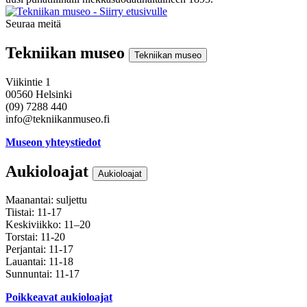
Seuraa meitä
Instagram
Facebook
Youtube
Tekniikan museo
Tekniikan museo
Viikintie 1
00560 Helsinki
(09) 7288 440
info@tekniikanmuseo.fi
Museon yhteystiedot
Aukioloajat
Aukioloajat
Maanantai: suljettu
Tiistai: 11-17
Keskiviikko: 11–20
Torstai: 11-20
Perjantai: 11-17
Lauantai: 11-18
Sunnuntai: 11-17
Poikkeavat aukioloajat