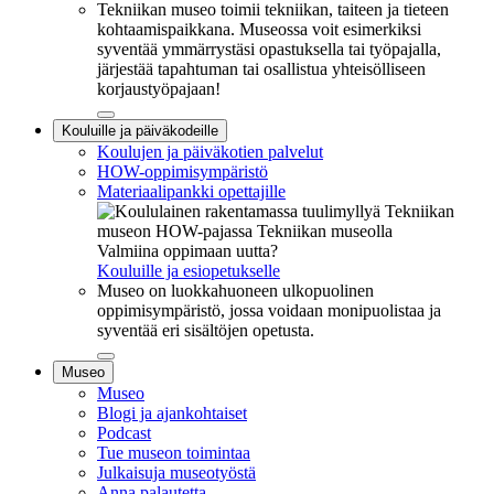
Tekniikan museo toimii tekniikan, taiteen ja tieteen
kohtaamispaikkana. Museossa voit esimerkiksi
syventää ymmärrystäsi opastuksella tai työpajalla,
järjestää tapahtuman tai osallistua yhteisölliseen
korjaustyöpajaan!
Sulje
Kouluille ja päiväkodeille
alavalikko
Koulujen ja päiväkotien palvelut
HOW-oppimisympäristö
Materiaalipankki opettajille
Valmiina oppimaan uutta?
Kouluille ja esiopetukselle
Museo on luokkahuoneen ulkopuolinen
oppimisympäristö, jossa voidaan monipuolistaa ja
syventää eri sisältöjen opetusta.
Sulje
Museo
alavalikko
Museo
Blogi ja ajankohtaiset
Podcast
Tue museon toimintaa
Julkaisuja museotyöstä
Anna palautetta