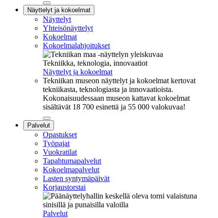
Sulje
Näyttelyt ja kokoelmat
alavalikko
Näyttelyt
Yhteisönäyttelyt
Kokoelmat
Kokoelmalahjoitukset
Tekniikka, teknologia, innovaatiot
Näyttelyt ja kokoelmat
Tekniikan museon näyttelyt ja kokoelmat kertovat
tekniikasta, teknologiasta ja innovaatioista.
Kokonaisuudessaan museon kattavat kokoelmat
sisältävät 18 700 esinettä ja 55 000 valokuvaa!
Sulje
Palvelut
alavalikko
Opastukset
Työpajat
Vuokratilat
Tapahtumapalvelut
Kokoelmapalvelut
Lasten syntymäpäivät
Korjaustorstai
Palvelut