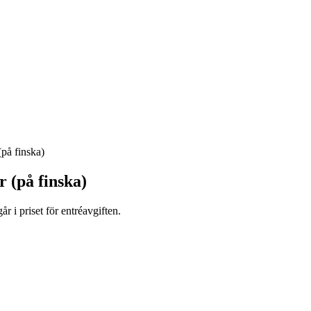
(på finska)
r (på finska)
r i priset för entréavgiften.