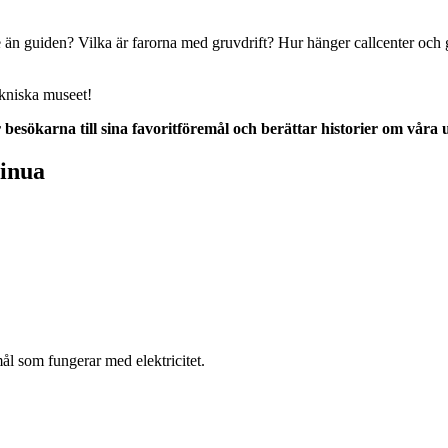
re än guiden? Vilka är farorna med gruvdrift? Hur hänger callcenter o
ekniska museet!
 besökarna till sina favoritföremål och berättar historier om våra u
sinua
l som fungerar med elektricitet.