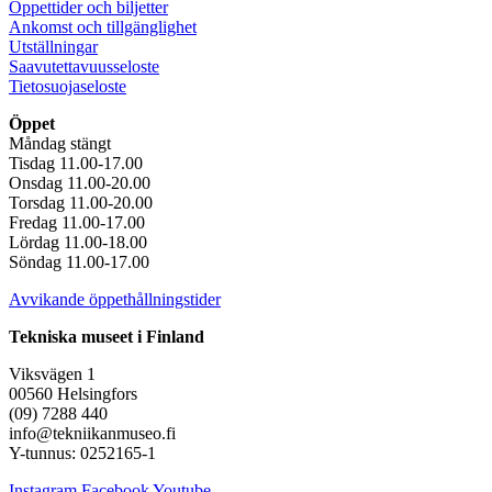
Öppettider och biljetter
Ankomst och tillgänglighet
Utställningar
Saavutettavuusseloste
Tietosuojaseloste
Öppet
Måndag stängt
Tisdag 11.00-17.00
Onsdag 11.00-20.00
Torsdag 11.00-20.00
Fredag 11.00-17.00
Lördag 11.00-18.00
Söndag 11.00-17.00
Avvikande öppethållningstider
Tekniska museet i Finland
Viksvägen 1
00560 Helsingfors
(09) 7288 440
info@tekniikanmuseo.fi
Y-tunnus: 0252165-1
Instagram
Facebook
Youtube