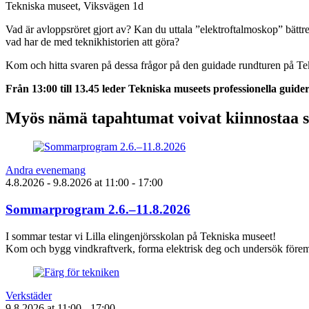
Tekniska museet, Viksvägen 1d
Vad är avloppsröret gjort av? Kan du uttala ”elektroftalmoskop” bätt
vad har de med teknikhistorien att göra?
Kom och hitta svaren på dessa frågor på den guidade rundturen på T
Från 13:00 till 13.45 leder Tekniska museets professionella guider
Myös nämä tapahtumat voivat kiinnostaa 
Andra evenemang
4.8.2026
- 9.8.2026
at
11:00
- 17:00
Sommarprogram 2.6.–11.8.2026
I sommar testar vi Lilla elingenjörsskolan på Tekniska museet!
Kom och bygg vindkraftverk, forma elektrisk deg och undersök föremå
Verkstäder
9.8.2026
at
11:00
- 17:00