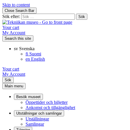
Skip to content
Close Search Bar
Sök efter:
Your cart
My Account
Search this site
sv
Svenska
fi
Suomi
en
English
Your cart
My Account
Sök
Main menu
Besök museet
Öppettider och biljetter
Ankomst och tillgänglighet
Utställningar och samlingar
Utställningar
Samlingar
Tjänster