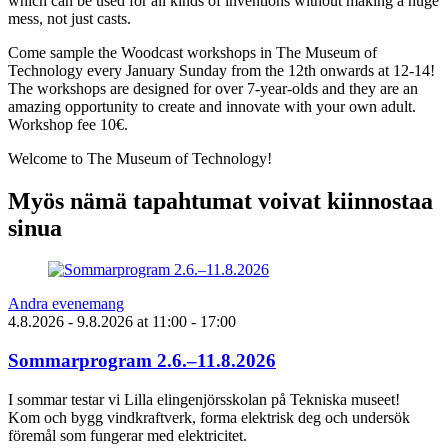
which can be used for all kinds of inventions without making a huge
mess, not just casts.
Come sample the Woodcast workshops in The Museum of
Technology every January Sunday from the 12th onwards at 12-14!
The workshops are designed for over 7-year-olds and they are an
amazing opportunity to create and innovate with your own adult.
Workshop fee 10€.
Welcome to The Museum of Technology!
Myös nämä tapahtumat voivat kiinnostaa
sinua
Andra evenemang
4.8.2026
- 9.8.2026
at
11:00
- 17:00
Sommarprogram 2.6.–11.8.2026
I sommar testar vi Lilla elingenjörsskolan på Tekniska museet!
Kom och bygg vindkraftverk, forma elektrisk deg och undersök
föremål som fungerar med elektricitet.