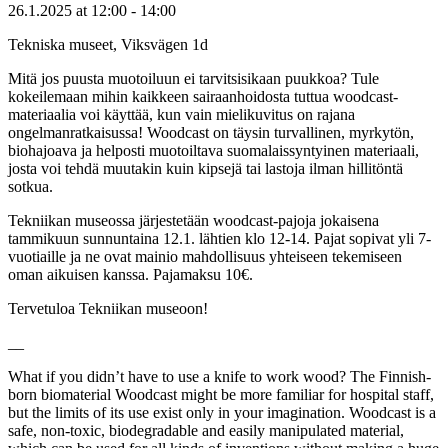
26.1.2025
at
12:00
- 14:00
Tekniska museet, Viksvägen 1d
Mitä jos puusta muotoiluun ei tarvitsisikaan puukkoa? Tule
kokeilemaan mihin kaikkeen sairaanhoidosta tuttua woodcast-
materiaalia voi käyttää, kun vain mielikuvitus on rajana
ongelmanratkaisussa! Woodcast on täysin turvallinen, myrkytön,
biohajoava ja helposti muotoiltava suomalaissyntyinen materiaali,
josta voi tehdä muutakin kuin kipsejä tai lastoja ilman hillitöntä
sotkua.
Tekniikan museossa järjestetään woodcast-pajoja jokaisena
tammikuun sunnuntaina 12.1. lähtien klo 12-14. Pajat sopivat yli 7-
vuotiaille ja ne ovat mainio mahdollisuus yhteiseen tekemiseen
oman aikuisen kanssa. Pajamaksu 10€.
Tervetuloa Tekniikan museoon!
__
What if you didn’t have to use a knife to work wood? The Finnish-
born biomaterial Woodcast might be more familiar for hospital staff,
but the limits of its use exist only in your imagination. Woodcast is a
safe, non-toxic, biodegradable and easily manipulated material,