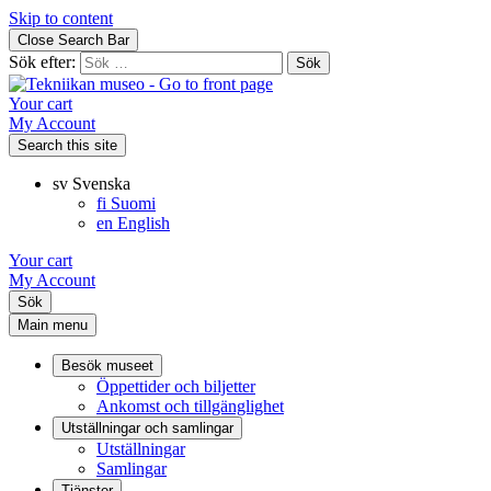
Skip to content
Close Search Bar
Sök efter:
Your cart
My Account
Search this site
sv
Svenska
fi
Suomi
en
English
Your cart
My Account
Sök
Main menu
Besök museet
Öppettider och biljetter
Ankomst och tillgänglighet
Utställningar och samlingar
Utställningar
Samlingar
Tjänster