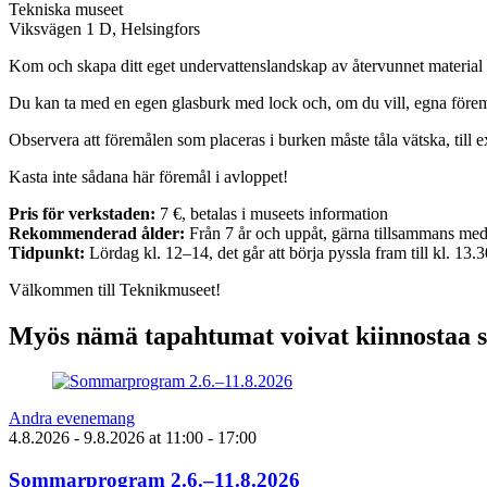
Tekniska museet
Viksvägen 1 D, Helsingfors
Kom och skapa ditt eget undervattenslandskap av återvunnet material o
Du kan ta med en egen glasburk med lock och, om du vill, egna föremå
Observera att föremålen som placeras i burken måste tåla vätska, till e
Kasta inte sådana här föremål i avloppet!
Pris för verkstaden:
7 €, betalas i museets information
Rekommenderad ålder:
Från 7 år och uppåt, gärna tillsammans me
Tidpunkt:
Lördag kl. 12–14, det går att börja pyssla fram till kl. 13.3
Välkommen till Teknikmuseet!
Myös nämä tapahtumat voivat kiinnostaa 
Andra evenemang
4.8.2026
- 9.8.2026
at
11:00
- 17:00
Sommarprogram 2.6.–11.8.2026