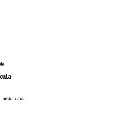
ula
kula