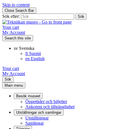
Skip to content
Close Search Bar
Sök efter:
Your cart
My Account
Search this site
sv
Svenska
fi
Suomi
en
English
Your cart
My Account
Sök
Main menu
Besök museet
Öppettider och biljetter
Ankomst och tillgänglighet
Utställningar och samlingar
Utställningar
Samlingar
Tjänster