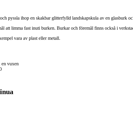
ch pyssla ihop en skakbar glitterfylld landskapskula av en glasburk oc
l att limma fast inuti burken. Burkar och föremål finns också i verksta
xempel vara av plast eller metall.
d en vuxen
0
sinua