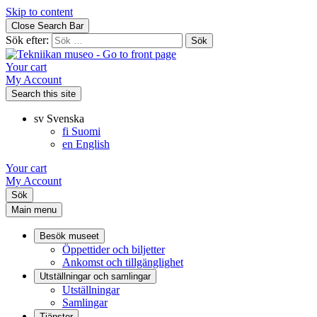
Skip to content
Close Search Bar
Sök efter:
Your cart
My Account
Search this site
sv
Svenska
fi
Suomi
en
English
Your cart
My Account
Sök
Main menu
Besök museet
Öppettider och biljetter
Ankomst och tillgänglighet
Utställningar och samlingar
Utställningar
Samlingar
Tjänster