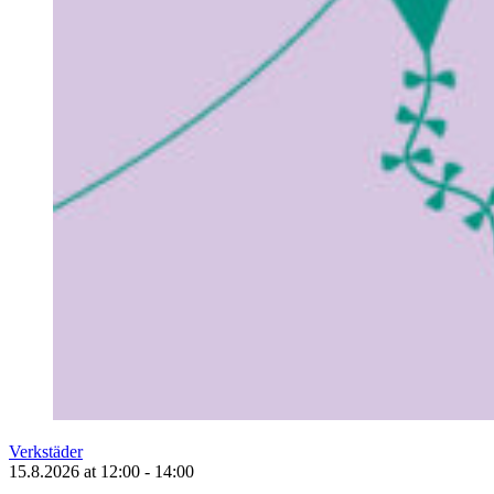
Verkstäder
15.8.2026
at
12:00
- 14:00