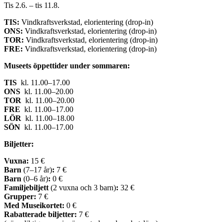
Tis 2.6. – tis 11.8.
TIS:
Vindkraftsverkstad, elorientering (drop-in)
ONS:
Vindkraftsverkstad, elorientering (drop-in)
TOR:
Vindkraftsverkstad, elorientering (drop-in)
FRE:
Vindkraftsverkstad, elorientering (drop-in)
Museets öppettider under sommaren:
TIS
kl. 11.00–17.00
ONS
kl. 11.00–20.00
TOR
kl. 11.00–20.00
FRE
kl. 11.00–17.00
LÖR
kl. 11.00–18.00
SÖN
kl. 11.00–17.00
Biljetter:
Vuxna:
15 €
Barn
(7–17 år)
:
7 €
Barn
(0–6 år)
:
0 €
Familjebiljett
(2 vuxna och 3 barn)
:
32 €
Grupper:
7 €
Med Museikortet:
0 €
Rabatterade biljetter:
7 €