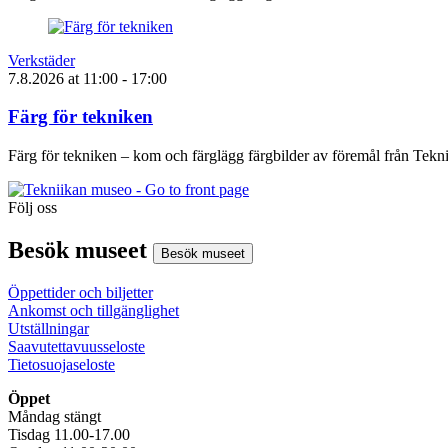
Verkstäder
7.8.2026
at
11:00
- 17:00
Färg för tekniken
Färg för tekniken – kom och färglägg färgbilder av föremål från Tek
Följ oss
Instagram
Facebook
Youtube
Besök museet
Besök museet
Öppettider och biljetter
Ankomst och tillgänglighet
Utställningar
Saavutettavuusseloste
Tietosuojaseloste
Öppet
Måndag stängt
Tisdag 11.00-17.00