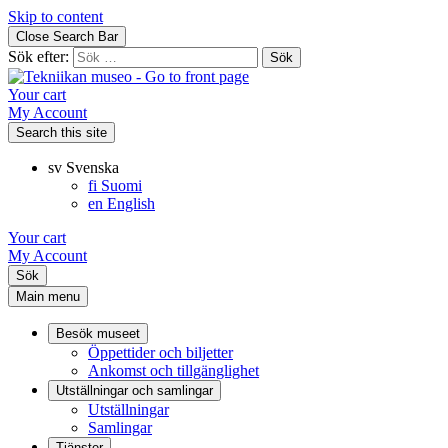
Skip to content
Close Search Bar
Sök efter:
Your cart
My Account
Search this site
sv
Svenska
fi
Suomi
en
English
Your cart
My Account
Sök
Main menu
Besök museet
Öppettider och biljetter
Ankomst och tillgänglighet
Utställningar och samlingar
Utställningar
Samlingar
Tjänster