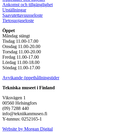
Ankomst och tillgänglighet
Utställningar
Saavutettavuusseloste
Tietosuojaseloste
Öppet
Måndag stängt
Tisdag 11.00-17.00
Onsdag 11.00-20.00
Torsdag 11.00-20.00
Fredag 11.00-17.00
Lördag 11.00-18.00
Söndag 11.00-17.00
Avvikande öppethållningstider
Tekniska museet i Finland
Viksvägen 1
00560 Helsingfors
(09) 7288 440
info@tekniikanmuseo.fi
Y-tunnus: 0252165-1
Instagram
Facebook
Youtube
Website by Morgan Digital