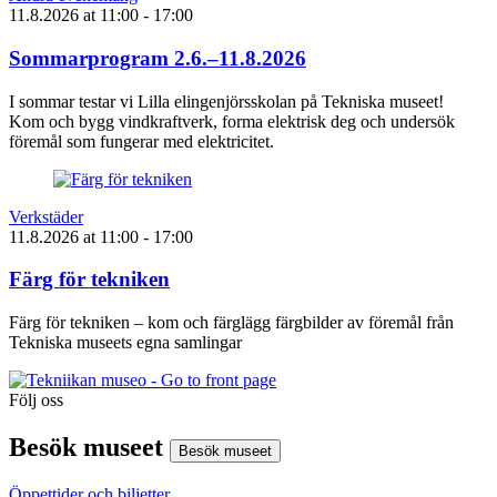
11.8.2026
at
11:00
- 17:00
Sommarprogram 2.6.–11.8.2026
I sommar testar vi Lilla elingenjörsskolan på Tekniska museet!
Kom och bygg vindkraftverk, forma elektrisk deg och undersök
föremål som fungerar med elektricitet.
Verkstäder
11.8.2026
at
11:00
- 17:00
Färg för tekniken
Färg för tekniken – kom och färglägg färgbilder av föremål från
Tekniska museets egna samlingar
Följ oss
Instagram
Facebook
Youtube
Besök museet
Besök museet
Öppettider och biljetter