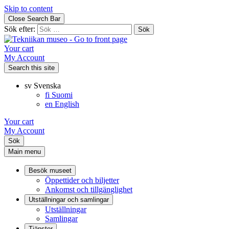
Skip to content
Close Search Bar
Sök efter:
Your cart
My Account
Search this site
sv
Svenska
fi
Suomi
en
English
Your cart
My Account
Sök
Main menu
Besök museet
Öppettider och biljetter
Ankomst och tillgänglighet
Utställningar och samlingar
Utställningar
Samlingar
Tjänster