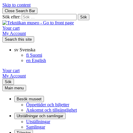
Skip to content
Close Search Bar
Sök efter:
Your cart
My Account
Search this site
sv
Svenska
fi
Suomi
en
English
Your cart
My Account
Sök
Main menu
Besök museet
Öppettider och biljetter
Ankomst och tillgänglighet
Utställningar och samlingar
Utställningar
Samlingar
Tjänster