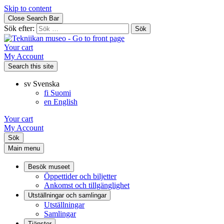
Skip to content
Close Search Bar
Sök efter:
Your cart
My Account
Search this site
sv
Svenska
fi
Suomi
en
English
Your cart
My Account
Sök
Main menu
Besök museet
Öppettider och biljetter
Ankomst och tillgänglighet
Utställningar och samlingar
Utställningar
Samlingar
Tjänster