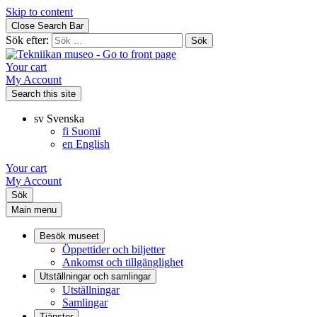
Skip to content
Close Search Bar
Sök efter:
Your cart
My Account
Search this site
sv
Svenska
fi
Suomi
en
English
Your cart
My Account
Sök
Main menu
Besök museet
Öppettider och biljetter
Ankomst och tillgänglighet
Utställningar och samlingar
Utställningar
Samlingar
Tjänster