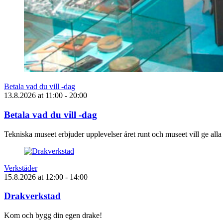
Betala vad du vill -dag
13.8.2026
at
11:00
- 20:00
Betala vad du vill -dag
Tekniska museet erbjuder upplevelser året runt och museet vill ge alla
Verkstäder
15.8.2026
at
12:00
- 14:00
Drakverkstad
Kom och bygg din egen drake!