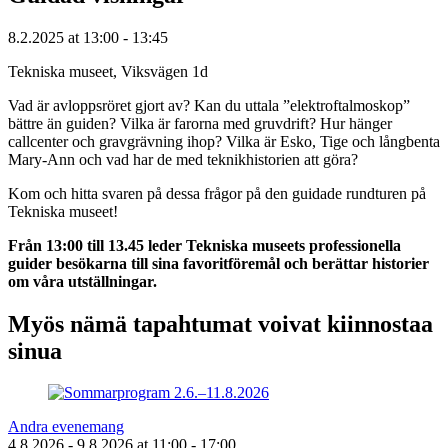
8.2.2025
at
13:00
- 13:45
Tekniska museet, Viksvägen 1d
Vad är avloppsröret gjort av? Kan du uttala ”elektroftalmoskop”
bättre än guiden? Vilka är farorna med gruvdrift? Hur hänger
callcenter och gravgrävning ihop? Vilka är Esko, Tige och långbenta
Mary-Ann och vad har de med teknikhistorien att göra?
Kom och hitta svaren på dessa frågor på den guidade rundturen på
Tekniska museet!
Från 13:00 till 13.45 leder Tekniska museets professionella
guider besökarna till sina favoritföremål och berättar historier
om våra utställningar.
Myös nämä tapahtumat voivat kiinnostaa
sinua
Andra evenemang
4.8.2026
- 9.8.2026
at
11:00
- 17:00