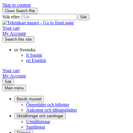
Skip to content
Close Search Bar
Sök efter:
Your cart
My Account
Search this site
sv
Svenska
fi
Suomi
en
English
Your cart
My Account
Sök
Main menu
Besök museet
Öppettider och biljetter
Ankomst och tillgänglighet
Utställningar och samlingar
Utställningar
Samlingar
Tjänster