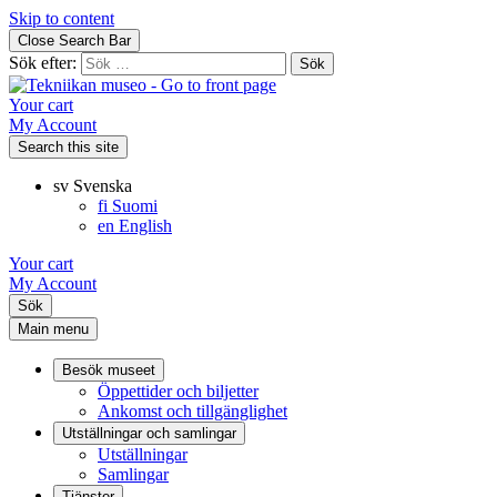
Skip to content
Close Search Bar
Sök efter:
Your cart
My Account
Search this site
sv
Svenska
fi
Suomi
en
English
Your cart
My Account
Sök
Main menu
Besök museet
Öppettider och biljetter
Ankomst och tillgänglighet
Utställningar och samlingar
Utställningar
Samlingar
Tjänster