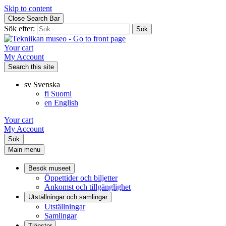
Skip to content
Close Search Bar
Sök efter:
Your cart
My Account
Search this site
sv
Svenska
fi
Suomi
en
English
Your cart
My Account
Sök
Main menu
Besök museet
Öppettider och biljetter
Ankomst och tillgänglighet
Utställningar och samlingar
Utställningar
Samlingar
Tjänster