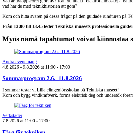
Vad är avloppsröret gjort av? Kan du uttala ”elektroftalmoskop” bätt
vad har de med teknikhistorien att göra?
Kom och hitta svaren på dessa frågor på den guidade rundturen på T
Från 13:00 till 13.45 leder Tekniska museets professionella guider
Myös nämä tapahtumat voivat kiinnostaa 
Andra evenemang
4.8.2026
- 9.8.2026
at
11:00
- 17:00
Sommarprogram 2.6.–11.8.2026
I sommar testar vi Lilla elingenjörsskolan på Tekniska museet!
Kom och bygg vindkraftverk, forma elektrisk deg och undersök föremå
Verkstäder
7.8.2026
at
11:00
- 17:00
Färg för tekniken