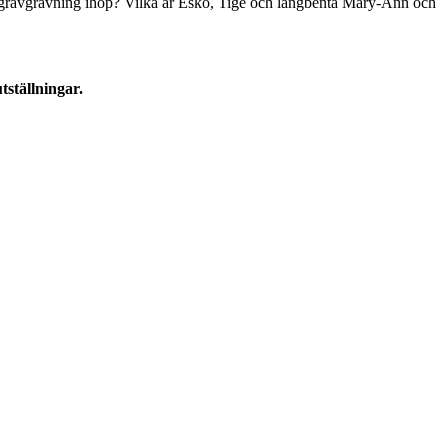
ch gravgrävning ihop? Vilka är Esko, Tige och långbenta Mary-Ann och
tställningar.