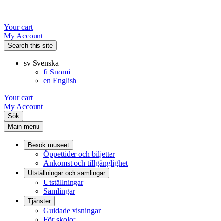
Your cart
My Account
Search this site
sv
Svenska
fi
Suomi
en
English
Your cart
My Account
Sök
Main menu
Besök museet
Öppettider och biljetter
Ankomst och tillgänglighet
Utställningar och samlingar
Utställningar
Samlingar
Tjänster
Guidade visningar
För skolor