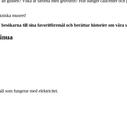
re än guiden? Vilka är farorna med gruvdrift? Hur hänger callcenter o
ekniska museet!
 besökarna till sina favoritföremål och berättar historier om våra u
sinua
l som fungerar med elektricitet.