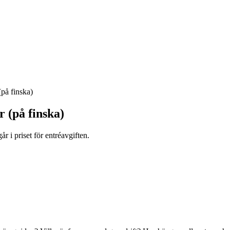
(på finska)
r (på finska)
r i priset för entréavgiften.