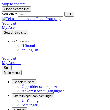
Skip to content
Close Search Bar
Sök efter:
Your cart
My Account
Search this site
sv
Svenska
fi
Suomi
en
English
Your cart
My Account
Sök
Main menu
Besök museet
Öppettider och biljetter
Ankomst och tillgänglighet
Utställningar och samlingar
Utställningar
Samlingar
Tjänster