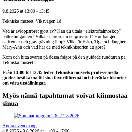
9.8.2025
at
13:00
- 13:45
Tekniska museet, Viksvägen 1d
Vad är avloppsröret gjort av? Kan du uttala ”elektroftalmoskop”
bättre än guiden? Vilka är farorna med gruvdrift? Hur hänger
callcenter och gravgrävning ihop? Vilka är Esko, Tige och långbenta
Mary-Ann och vad har de med teknikhistorien att göra?
Kom och hitta svaren på dessa frågor på den guidade rundturen på
Tekniska museet!
Från 13:00 till 13.45 leder Tekniska museets professionella
guider besökarna till sina favoritföremål och berättar historier
om våra utställningar.
Myös nämä tapahtumat voivat kiinnostaa
sinua
Andra evenemang
4.8.2026
- 9.8.2026
at
11:00
- 17:00