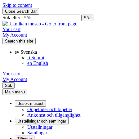
Skip to content
Close Search Bar
Sök efter:
Your cart
My Account
Search this site
sv
Svenska
fi
Suomi
en
English
Your cart
My Account
Sök
Main menu
Besök museet
Öppettider och biljetter
Ankomst och tillgänglighet
Utställningar och samlingar
Utställningar
Samlingar
Tjänster