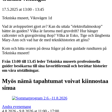
17.5.2025
at
13:00
- 13:45
Tekniska museet, Viksvägen 1d
Vad är avloppsröret gjort av? Kan du uttala ”elektroftalmoskop”
bättre än guiden? Vilka är farorna med gruvdrift? Hur hänger
callcenter och gravgrävning ihop? Vilka är Esko, Tige och långbenta
Mary-Ann och vad har de med teknikhistorien att göra?
Kom och hitta svaren på dessa frågor på den guidade rundturen på
Tekniska museet!
Från 13:00 till 13.45 leder Tekniska museets professionella
guider besökarna till sina favoritföremål och berättar historier
om våra utställningar.
Myös nämä tapahtumat voivat kiinnostaa
sinua
Andra evenemang
4.8.2026
- 9.8.2026
at
11:00
- 17:00