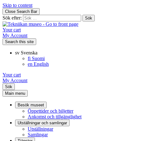
Skip to content
Close Search Bar
Sök efter:
Your cart
My Account
Search this site
sv
Svenska
fi
Suomi
en
English
Your cart
My Account
Sök
Main menu
Besök museet
Öppettider och biljetter
Ankomst och tillgänglighet
Utställningar och samlingar
Utställningar
Samlingar
Tjänster