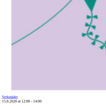
Verkstäder
15.8.2026
at
12:00
- 14:00