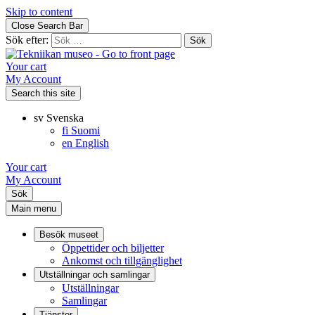
Skip to content
Close Search Bar
Sök efter:
Your cart
My Account
Search this site
sv
Svenska
fi
Suomi
en
English
Your cart
My Account
Sök
Main menu
Besök museet
Öppettider och biljetter
Ankomst och tillgänglighet
Utställningar och samlingar
Utställningar
Samlingar
Tjänster