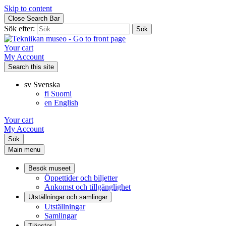
Skip to content
Close Search Bar
Sök efter:
Your cart
My Account
Search this site
sv
Svenska
fi
Suomi
en
English
Your cart
My Account
Sök
Main menu
Besök museet
Öppettider och biljetter
Ankomst och tillgänglighet
Utställningar och samlingar
Utställningar
Samlingar
Tjänster