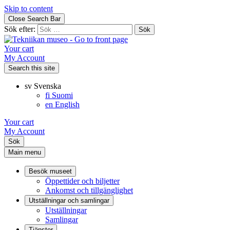
Skip to content
Close Search Bar
Sök efter:
Your cart
My Account
Search this site
sv
Svenska
fi
Suomi
en
English
Your cart
My Account
Sök
Main menu
Besök museet
Öppettider och biljetter
Ankomst och tillgänglighet
Utställningar och samlingar
Utställningar
Samlingar
Tjänster