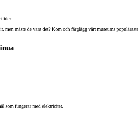
ttider.
vit, men måste de vara det? Kom och färglägg vårt museums populäraste m
sinua
l som fungerar med elektricitet.