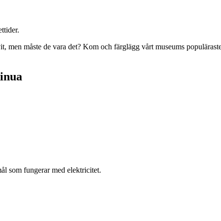
ttider.
vit, men måste de vara det? Kom och färglägg vårt museums populäraste m
sinua
l som fungerar med elektricitet.