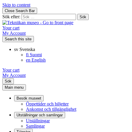
Skip to content
Close Search Bar
Sök efter:
Your cart
My Account
Search this site
sv
Svenska
fi
Suomi
en
English
Your cart
My Account
Sök
Main menu
Besök museet
Öppettider och biljetter
Ankomst och tillgänglighet
Utställningar och samlingar
Utställningar
Samlingar
Tjänster