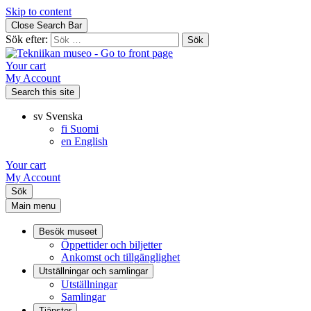
Skip to content
Close Search Bar
Sök efter:
Your cart
My Account
Search this site
sv
Svenska
fi
Suomi
en
English
Your cart
My Account
Sök
Main menu
Besök museet
Öppettider och biljetter
Ankomst och tillgänglighet
Utställningar och samlingar
Utställningar
Samlingar
Tjänster