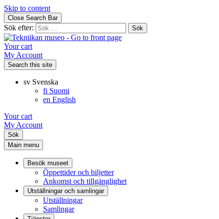
Skip to content
Close Search Bar
Sök efter:
Your cart
My Account
Search this site
sv
Svenska
fi
Suomi
en
English
Your cart
My Account
Sök
Main menu
Besök museet
Öppettider och biljetter
Ankomst och tillgänglighet
Utställningar och samlingar
Utställningar
Samlingar
Tjänster