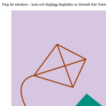
Färg för tekniken – kom och färglägg färgbilder av föremål från Tek