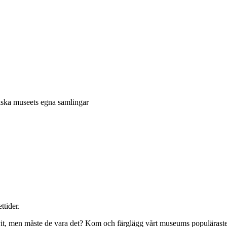
niska museets egna samlingar
ttider.
vit, men måste de vara det? Kom och färglägg vårt museums populäraste m