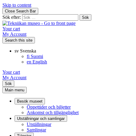
Skip to content
Close Search Bar
Sök efter:
Your cart
My Account
Search this site
sv
Svenska
fi
Suomi
en
English
Your cart
My Account
Sök
Main menu
Besök museet
Öppettider och biljetter
Ankomst och tillgänglighet
Utställningar och samlingar
Utställningar
Samlingar
Tjänster