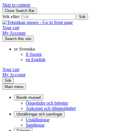
Skip to content
Close Search Bar
Sök efter:
Your cart
My Account
Search this site
sv
Svenska
fi
Suomi
en
English
Your cart
My Account
Sök
Main menu
Besök museet
Öppettider och biljetter
Ankomst och tillgänglighet
Utställningar och samlingar
Utställningar
Samlingar
Tjänster