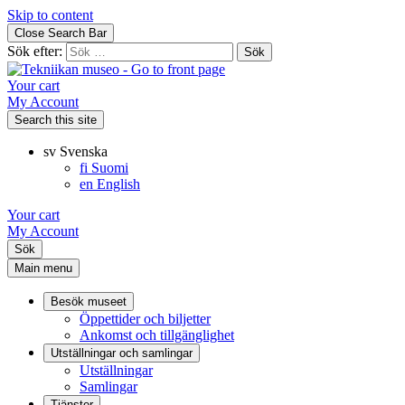
Skip to content
Close Search Bar
Sök efter:
Your cart
My Account
Search this site
sv
Svenska
fi
Suomi
en
English
Your cart
My Account
Sök
Main menu
Besök museet
Öppettider och biljetter
Ankomst och tillgänglighet
Utställningar och samlingar
Utställningar
Samlingar
Tjänster