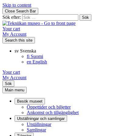
Skip to content
Close Search Bar
Sök efter:
Your cart
My Account
Search this site
sv
Svenska
fi
Suomi
en
English
Your cart
My Account
Sök
Main menu
Besök museet
Öppettider och biljetter
Ankomst och tillgänglighet
Utställningar och samlingar
Utställningar
Samlingar
Tjänster