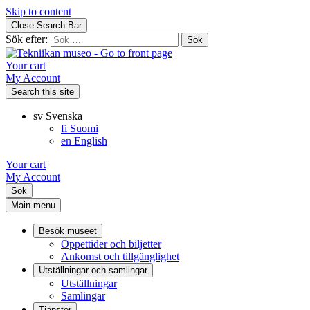
Skip to content
Close Search Bar
Sök efter:
Your cart
My Account
Search this site
sv
Svenska
fi
Suomi
en
English
Your cart
My Account
Sök
Main menu
Besök museet
Öppettider och biljetter
Ankomst och tillgänglighet
Utställningar och samlingar
Utställningar
Samlingar
Tjänster