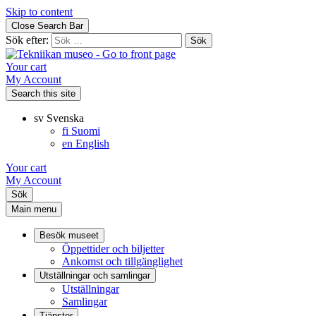
Skip to content
Close Search Bar
Sök efter:
Your cart
My Account
Search this site
sv
Svenska
fi
Suomi
en
English
Your cart
My Account
Sök
Main menu
Besök museet
Öppettider och biljetter
Ankomst och tillgänglighet
Utställningar och samlingar
Utställningar
Samlingar
Tjänster