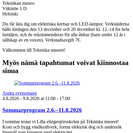
Tekniikan museo
Viikintie 1 D
Helsinki
Du får lära dig om elektriska kretsar och LED-lampor. Verkstäderna
hålls lördagen den 13 december och 20 december kl. 12–14 för hela
familjen, och de rekommenderas för alla åldrar (barn under 12 år i
sällskap av en vuxen). Verkstadsavgift 7€.
Välkommen till Tekniska museet!
Myös nämä tapahtumat voivat kiinnostaa
sinua
Andra evenemang
4.8.2026
- 9.8.2026
at
11:00
- 17:00
Sommarprogram 2.6.–11.8.2026
I sommar testar vi Lilla elingenjörsskolan på Tekniska museet!
Kom och bygg vindkraftverk, forma elektrisk deg och undersök
föremål som fungerar med elektricitet.