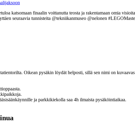
aalijaksoon
tuloa katsomaan finaalin voittanutta teosta ja rakentamaan omia visioita
aan käyttäen seuraavia tunnisteita @tekniikanmuseo @nelonen #LEGOMas
tatientorilta. Oikean pysäkin löydät helposti, sillä sen nimi on kuvaava
ttioppaasta.
kipaikkoja.
sisäänkäynnille ja parkkikiekolla saa 4h ilmaista pysäköintiaikaa.
sinua