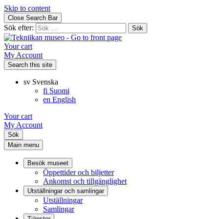
Skip to content
Close Search Bar
Sök efter:
Your cart
My Account
Search this site
sv
Svenska
fi
Suomi
en
English
Your cart
My Account
Sök
Main menu
Besök museet
Öppettider och biljetter
Ankomst och tillgänglighet
Utställningar och samlingar
Utställningar
Samlingar
Tjänster