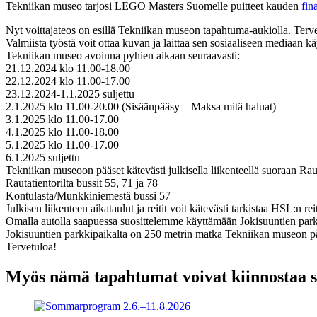
Tekniikan museo tarjosi LEGO Masters Suomelle puitteet kauden
fin
Nyt voittajateos on esillä Tekniikan museon tapahtuma-aukiolla. Terve
Valmiista työstä voit ottaa kuvan ja laittaa sen sosiaaliseen medi
Tekniikan museo avoinna pyhien aikaan seuraavasti:
21.12.2024 klo 11.00-18.00
22.12.2024 klo 11.00-17.00
23.12.2024-1.1.2025 suljettu
2.1.2025 klo 11.00-20.00 (Sisäänpääsy – Maksa mitä haluat)
3.1.2025 klo 11.00-17.00
4.1.2025 klo 11.00-18.00
5.1.2025 klo 11.00-17.00
6.1.2025 suljettu
Tekniikan museoon pääset kätevästi julkisella liikenteellä suoraan Rau
Rautatientorilta bussit 55, 71 ja 78
Kontulasta/Munkkiniemestä bussi 57
Julkisen liikenteen aikataulut ja reitit voit kätevästi tarkistaa HSL:n rei
Omalla autolla saapuessa suosittelemme käyttämään Jokisuuntien park
Jokisuuntien parkkipaikalta on 250 metrin matka Tekniikan museon pää
Tervetuloa!
Myös nämä tapahtumat voivat kiinnostaa 