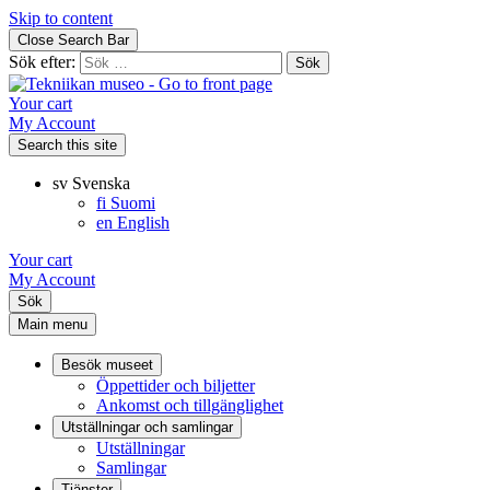
Skip to content
Close Search Bar
Sök efter:
Your cart
My Account
Search this site
sv
Svenska
fi
Suomi
en
English
Your cart
My Account
Sök
Main menu
Besök museet
Öppettider och biljetter
Ankomst och tillgänglighet
Utställningar och samlingar
Utställningar
Samlingar
Tjänster