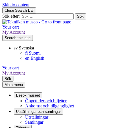
Skip to content
Close Search Bar
Sök efter:
Your cart
My Account
Search this site
sv
Svenska
fi
Suomi
en
English
Your cart
My Account
Sök
Main menu
Besök museet
Öppettider och biljetter
Ankomst och tillgänglighet
Utställningar och samlingar
Utställningar
Samlingar
Tjänster